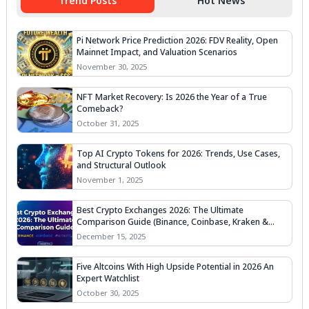
Trend Posts
Hot News
Pi Network Price Prediction 2026: FDV Reality, Open
Mainnet Impact, and Valuation Scenarios
November 30, 2025
NFT Market Recovery: Is 2026 the Year of a True
Comeback?
October 31, 2025
Top AI Crypto Tokens for 2026: Trends, Use Cases,
and Structural Outlook
November 1, 2025
Best Crypto Exchanges 2026: The Ultimate
Comparison Guide (Binance, Coinbase, Kraken &
More)
December 15, 2025
Five Altcoins With High Upside Potential in 2026 An
Expert Watchlist
October 30, 2025