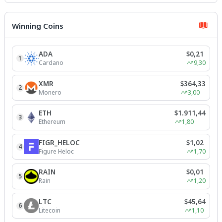
Winning Coins
ADA
$0,21
1
Cardano
9,30
XMR
$364,33
2
Monero
3,00
ETH
$1.911,44
3
Ethereum
1,80
FIGR_HELOC
$1,02
4
Figure Heloc
1,70
RAIN
$0,01
5
Rain
1,20
LTC
$45,64
6
Litecoin
1,10