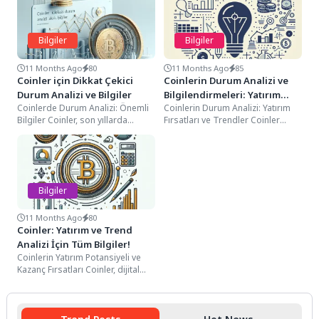
Bilgiler
Bilgiler
11 Months Ago
80
11 Months Ago
85
Coinler için Dikkat Çekici
Coinlerin Durum Analizi ve
Durum Analizi ve Bilgiler
Bilgilendirmeleri: Yatırım
Coinlerde Durum Analizi: Önemli
Coinlerin Durum Analizi: Yatırım
Potansiyeli ve Güncel
Bilgiler Coinler, son yıllarda
Fırsatları ve Trendler Coinler
Trendler
popülerlik kazanan dijital para
genellikle dijital varlıklar olarak
birimleridir. Özellikle Bitcoin...
bilinir ve kripto...
Bilgiler
11 Months Ago
80
Coinler: Yatırım ve Trend
Analizi İçin Tüm Bilgiler!
Coinlerin Yatırım Potansiyeli ve
Kazanç Fırsatları Coinler, dijital
varlıklar olarak bilinir ve son
yıllarda yatırımcılar...