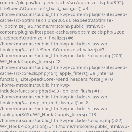
content/plugins/litespeed-cache/src/optimize.cls.php(392):
LiteSpeed\Optimize->_build_hash_url() #4
/home/mrscoins/public_html/wp-content/plugins/litespeed-
cache/src/optimize.cls.php(265): LiteSpeed\Optimize-
>_optimize() #5 /home/mrscoins/public_html/wp-
content/plugins/litespeed-cache/src/optimize.cls.php(226):
LiteSpeed\Optimize->_finalize() #6
/home/mrscoins/public_html/wp-includes/class-wp-
hook.php(341): LiteSpeed\Optimize->finalize() #7
/home/mrscoins/public_html/wp-includes/plugin.php(205):
WP_Hook->apply_filters() #8
/home/mrscoins/public_html/wp-content/plugins/litespeed-
cache/src/core.cls.php(464): apply_filters() #9 [internal
function]: LiteSpeed\Core->send_headers_force() #10
/home/mrscoins/public_html/wp-
includes/functions.php(5493): ob_end_flush() #11
/home/mrscoins/public_html/wp-includes/class-wp-
hook.php(341): wp_ob_end_flush_all() #12
/home/mrscoins/public_html/wp-includes/class-wp-
hook.php(365): WP_Hook->apply_filters() #13
/home/mrscoins/public_html/wp-includes/plugin.php(522):
WP_Hook->do_action() #14 /home/mrscoins/public_html/wp-
includes/load.php(1308): do_action() #15 [internal function]: