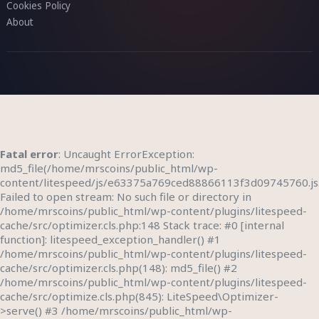
Cookies Policy
About
Fatal error
: Uncaught ErrorException:
md5_file(/home/mrscoins/public_html/wp-
content/litespeed/js/e63375a769ced88866113f3d09745760.js
Failed to open stream: No such file or directory in
/home/mrscoins/public_html/wp-content/plugins/litespeed-
cache/src/optimizer.cls.php:148 Stack trace: #0 [internal
function]: litespeed_exception_handler() #1
/home/mrscoins/public_html/wp-content/plugins/litespeed-
cache/src/optimizer.cls.php(148): md5_file() #2
/home/mrscoins/public_html/wp-content/plugins/litespeed-
cache/src/optimize.cls.php(845): LiteSpeed\Optimizer-
>serve() #3 /home/mrscoins/public_html/wp-