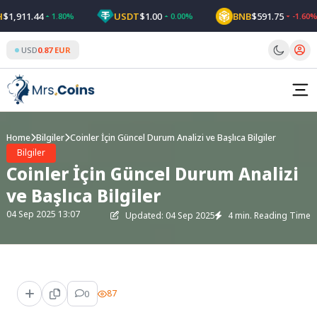
Skip
11.44
USDT
$1.00
BNB
$591.75
1.80%
0.00%
-1.60%
to
content
USD
0.87 EUR
Home
Bilgiler
Coinler İçin Güncel Durum Analizi ve Başlıca Bilgiler
Bilgiler
Coinler İçin Güncel Durum Analizi
ve Başlıca Bilgiler
04 Sep 2025 13:07
Updated: 04 Sep 2025
4 min. Reading Time
0
87