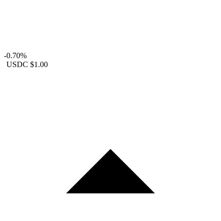
-0.70%
USDC
$1.00