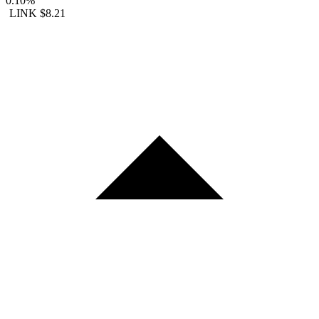
0.10%
LINK
$8.21