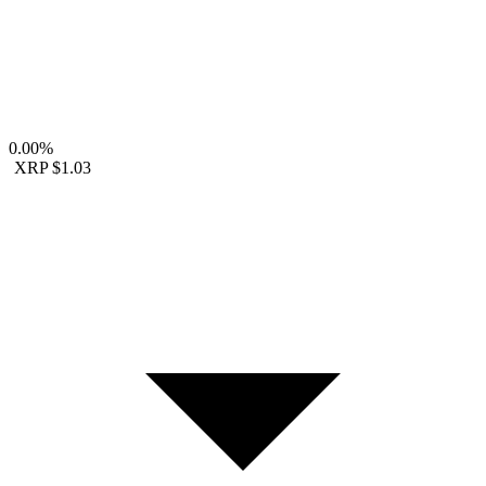
0.00%
XRP
$1.03