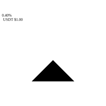
0.40%
USDT
$1.00