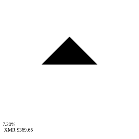
7.20%
XMR
$369.65