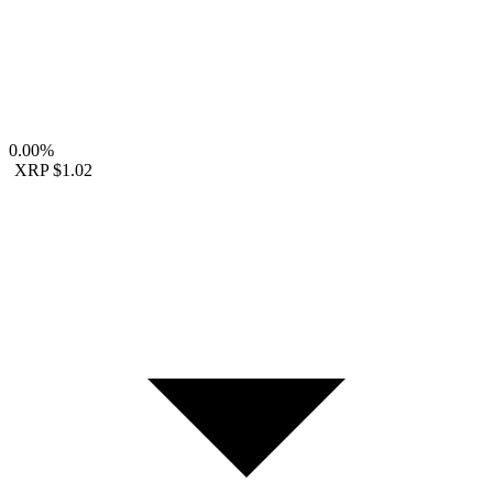
0.00%
XRP
$1.02