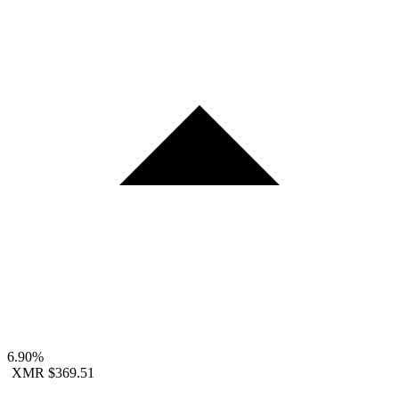
6.90%
XMR
$369.51