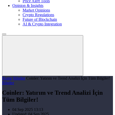
Price Alert Tools
Opinion & Insights
Market Opinions
Crypto Regulations
Future of Blockchain
AI & Crypto Integration
Home
Bilgiler
Coinler: Yatırım ve Trend Analizi İçin Tüm Bilgiler!
Bilgiler
Coinler: Yatırım ve Trend Analizi İçin
Tüm Bilgiler!
04 Sep 2025 13:13
Updated: 04 Sep 2025