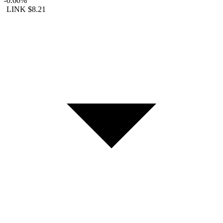
-0.60%
LINK
$8.21