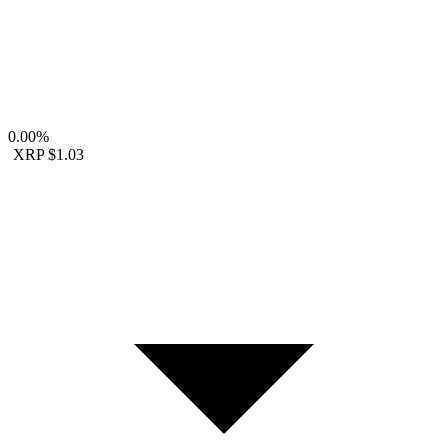
0.00%
XRP
$1.03