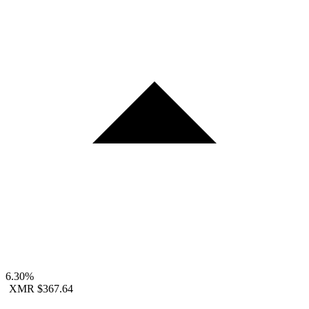
6.30%
XMR
$367.64