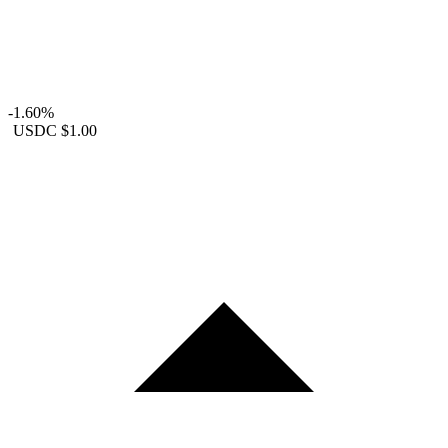
-1.60%
USDC
$1.00