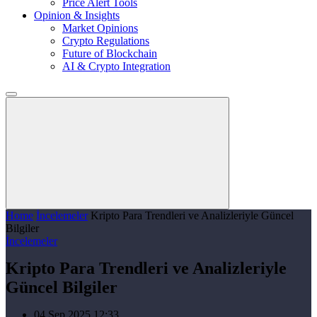
Price Alert Tools
Opinion & Insights
Market Opinions
Crypto Regulations
Future of Blockchain
AI & Crypto Integration
Home
İncelemeler
Kripto Para Trendleri ve Analizleriyle Güncel
Bilgiler
İncelemeler
Kripto Para Trendleri ve Analizleriyle
Güncel Bilgiler
04 Sep 2025 12:33