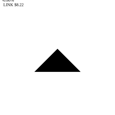
-0.80%
LINK
$8.22