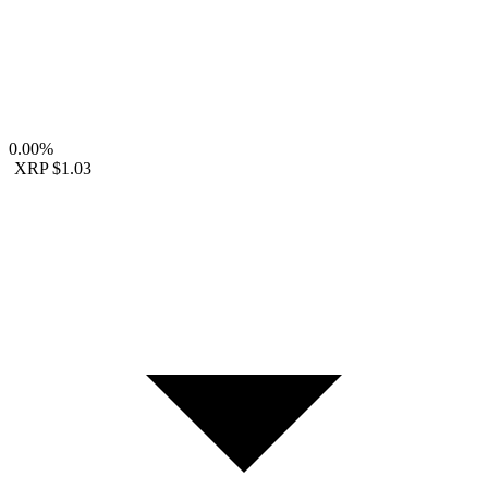
0.00%
XRP
$1.03