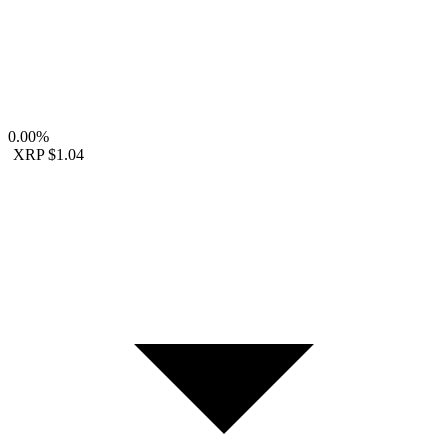
0.00%
XRP
$1.04