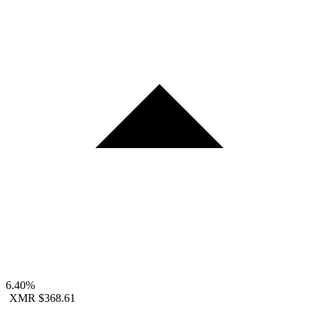
6.40%
XMR
$368.61