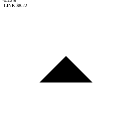
-0.20%
LINK
$8.22