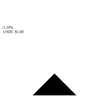
-1.10%
USDC
$1.00