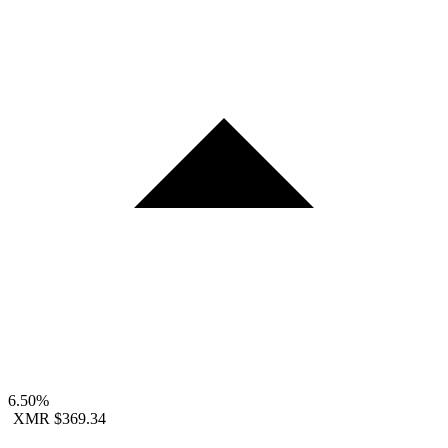
6.50%
XMR
$369.34