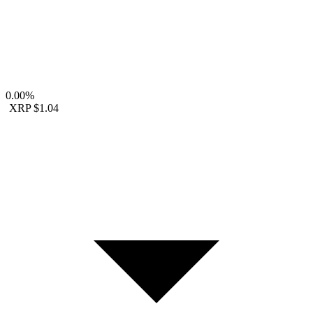
0.00%
XRP
$1.04