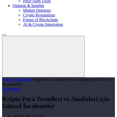
Price Alert Tools
Opinion & Insights
Market Opinions
Crypto Regulations
Future of Blockchain
AI & Crypto Integration
Home
İncelemeler
Kripto Para Trendleri ve Analizleri için Güncel
İncelemeler
İncelemeler
Kripto Para Trendleri ve Analizleri için
Güncel İncelemeler
04 Sep 2025 12:57