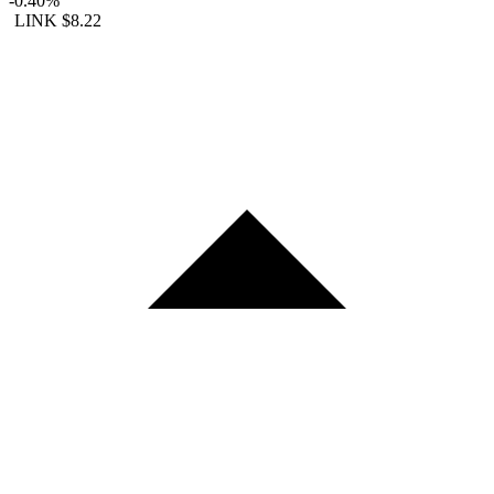
-0.40%
LINK
$8.22